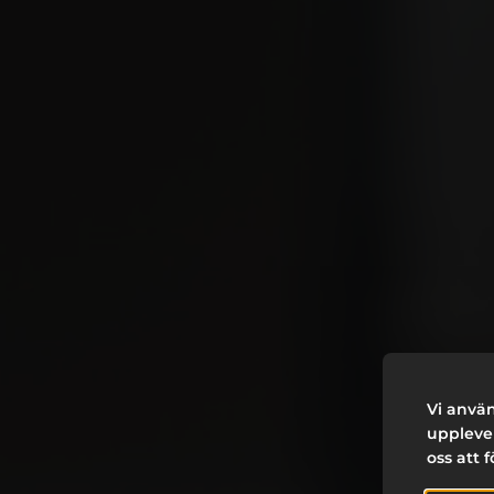
Vi använ
upplevel
oss att 