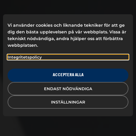
Vi använder cookies och liknande tekniker för att ge
dig den bästa upplevelsen på vår webbplats. Vissa är
tekniskt nödvändiga, andra hjälper oss att förbättra
webbplatsen.
Integritetspolicy
VI ÄR DELECTUM
Delectum är ett svenskt familjeföretag som arbetar
ACCEPTERA ALLA
med expertis och specialisering inom branding och
profilering av ditt varumärke. Våra produkter är
ENDAST NÖDVÄNDIGA
unika med snygg design och flertalet coola
funktioner.
INSTÄLLNINGAR