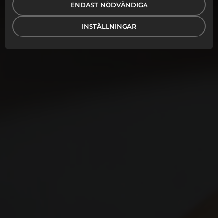
arbetsplatser. Alla våra produkter är framtagna efter
ENDAST NÖDVÄNDIGA
kundönskemål som uppfyller ett konkret värde med
en snygg design. Är de dessutom profilerade med
INSTÄLLNINGAR
företagets logotype får du varumärkesspridning
både internt och externt!