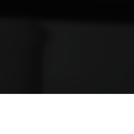
SKRÄDDARSYDDA LÖSNINGAR
KOMPROMISSLÖST FOKUS PÅ HÅLLBARHET