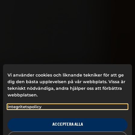
Vi använder cookies och liknande tekniker för att ge
dig den bästa upplevelsen på vår webbplats. Vissa är
tekniskt nödvändiga, andra hjälper oss att förbättra
webbplatsen.
HÅLLBART VARUMÄRKES-
Integritetspolicy
BYGGANDE
Delectum är din leverantör av unika och hållbara
ACCEPTERA ALLA
produkter anpassade efter specifika branscher och