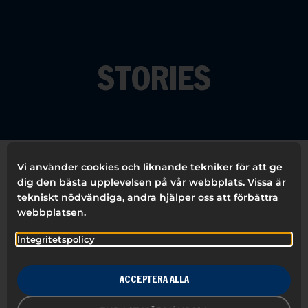
STORIES
Vi använder cookies och liknande tekniker för att ge
dig den bästa upplevelsen på vår webbplats. Vissa är
FILTRERA
tekniskt nödvändiga, andra hjälper oss att förbättra
webbplatsen.
ALLA
SKRIVANDE
BRANDING
Integritetspolicy
HÅLLBARHET
ACCEPTERA ALLA