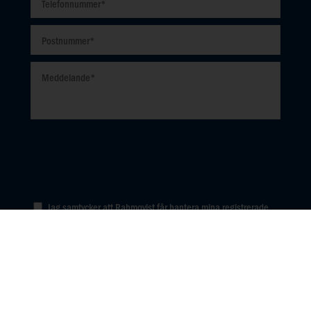
Jag samtycker att Rahmqvist får hantera mina registrerade
personuppgifter enligt dataskyddsförordningen (GDPR). Jag
accepterar även Rahmqvists
dataskyddspolicy